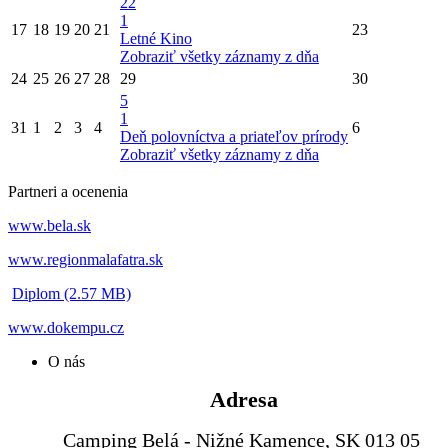
22
1
17
18
19
20
21
23
Letné Kino
Zobraziť všetky záznamy z dňa
24
25
26
27
28
29
30
5
1
31
1
2
3
4
6
Deň polovníctva a priateľov prírody
Zobraziť všetky záznamy z dňa
Partneri a ocenenia
www.bela.sk
www.regionmalafatra.sk
Diplom (2.57 MB)
www.dokempu.cz
O nás
Adresa
Camping Belá - Nižné Kamence, SK 013 05