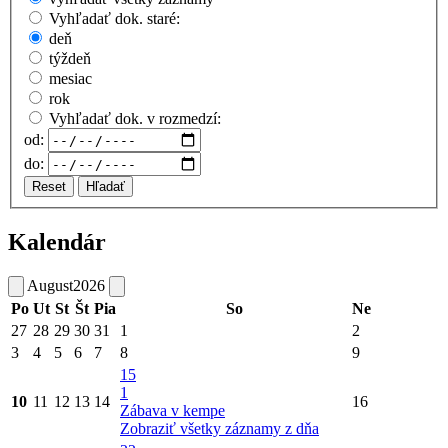
Vyhľadať dok. staré:
deň
týždeň
mesiac
rok
Vyhľadať dok. v rozmedzí:
od:
do:
Reset
Hľadať
Kalendár
August
2026
Po
Ut
St
Št
Pia
So
Ne
27
28
29
30
31
1
2
3
4
5
6
7
8
9
15
1
10
11
12
13
14
16
Zábava v kempe
Zobraziť všetky záznamy z dňa