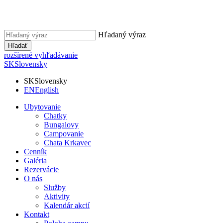
Hľadaný výraz
Hľadať
rozšírené vyhľadávanie
SK
Slovensky
SK
Slovensky
EN
English
Ubytovanie
Chatky
Bungalovy
Campovanie
Chata Krkavec
Cenník
Galéria
Rezervácie
O nás
Služby
Aktivity
Kalendár akcií
Kontakt