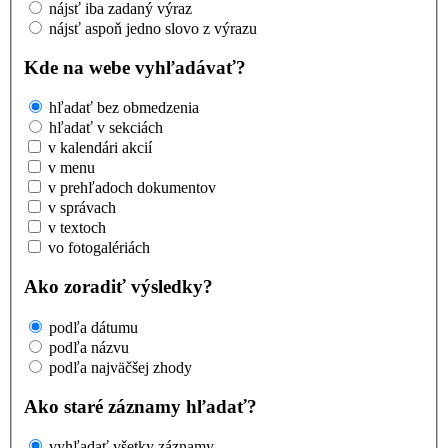
nájsť iba zadaný výraz
nájsť aspoň jedno slovo z výrazu
Kde na webe vyhľadávať?
hľadať bez obmedzenia
hľadať v sekciách
v kalendári akcií
v menu
v prehľadoch dokumentov
v správach
v textoch
vo fotogalériách
Ako zoradiť výsledky?
podľa dátumu
podľa názvu
podľa najväčšej zhody
Ako staré záznamy hľadať?
vyhľadať všetky záznamy