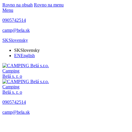
Rovno na obsah
Rovno na menu
Menu
0905742514
camp@bela.sk
SK
Slovensky
SK
Slovensky
EN
English
Camping
Belá
s. r. o
Camping
Belá
s. r. o
0905742514
camp@bela.sk