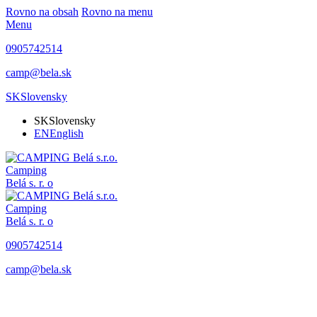
Rovno na obsah
Rovno na menu
Menu
0905742514
camp@bela.sk
SK
Slovensky
SK
Slovensky
EN
English
Camping
Belá
s. r. o
Camping
Belá
s. r. o
0905742514
camp@bela.sk