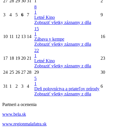
27
28
29
30
31
1
2
8
1
3
4
5
6
7
9
Letné Kino
Zobraziť všetky záznamy z dňa
15
1
10
11
12
13
14
16
Zábava v kempe
Zobraziť všetky záznamy z dňa
22
1
17
18
19
20
21
23
Letné Kino
Zobraziť všetky záznamy z dňa
24
25
26
27
28
29
30
5
1
31
1
2
3
4
6
Deň polovníctva a priateľov prírody
Zobraziť všetky záznamy z dňa
Partneri a ocenenia
www.bela.sk
www.regionmalafatra.sk