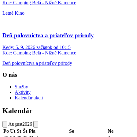
Kde:
Camping Belá - Nižné Kamence
Letné Kino
Deň polovníctva a priateľov prírody
Kedy:
5. 9. 2026 začiatok od 10:15
Kde:
Camping Belá - Nižné Kamence
Deň polovníctva a priateľov prírody
O nás
Služby
Aktivity
Kalendár akcií
Kalendár
August
2026
Po
Ut
St
Št
Pia
So
Ne