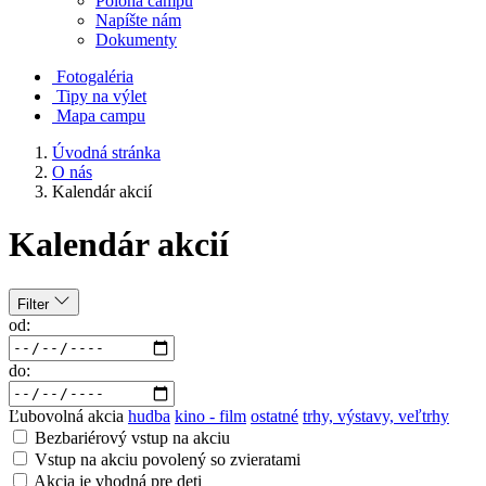
Poloha campu
Napíšte nám
Dokumenty
Fotogaléria
Tipy na výlet
Mapa campu
Úvodná stránka
O nás
Kalendár akcií
Kalendár akcií
Filter
od:
do:
Ľubovolná akcia
hudba
kino - film
ostatné
trhy, výstavy, veľtrhy
Bezbariérový vstup na akciu
Vstup na akciu povolený so zvieratami
Akcia je vhodná pre deti