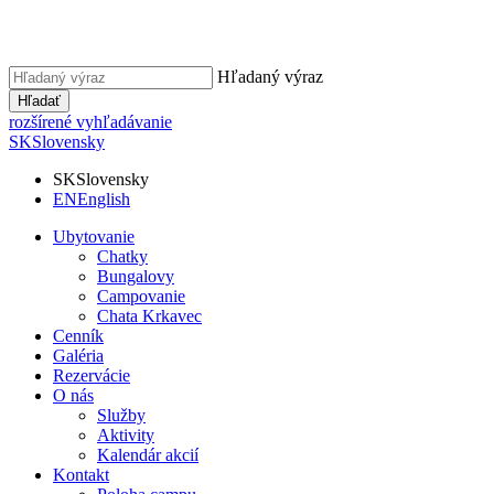
Hľadaný výraz
Hľadať
rozšírené vyhľadávanie
SK
Slovensky
SK
Slovensky
EN
English
Ubytovanie
Chatky
Bungalovy
Campovanie
Chata Krkavec
Cenník
Galéria
Rezervácie
O nás
Služby
Aktivity
Kalendár akcií
Kontakt