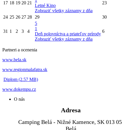
1
17
18
19
20
21
23
Letné Kino
Zobraziť všetky záznamy z dňa
24
25
26
27
28
29
30
5
1
31
1
2
3
4
6
Deň polovníctva a priateľov prírody
Zobraziť všetky záznamy z dňa
Partneri a ocenenia
www.bela.sk
www.regionmalafatra.sk
Diplom (2.57 MB)
www.dokempu.cz
O nás
Adresa
Camping Belá - Nižné Kamence, SK 013 05
Belá