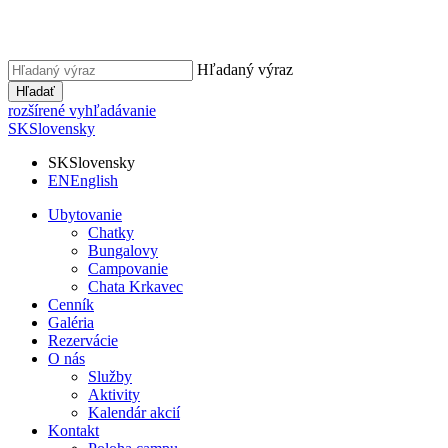
Hľadaný výraz
Hľadať
rozšírené vyhľadávanie
SK
Slovensky
SK
Slovensky
EN
English
Ubytovanie
Chatky
Bungalovy
Campovanie
Chata Krkavec
Cenník
Galéria
Rezervácie
O nás
Služby
Aktivity
Kalendár akcií
Kontakt