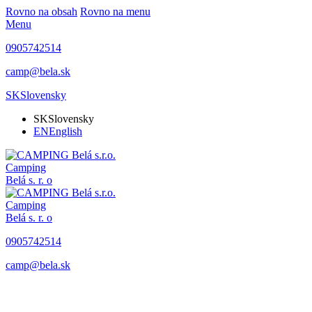
Rovno na obsah
Rovno na menu
Menu
0905742514
camp@bela.sk
SK
Slovensky
SK
Slovensky
EN
English
Camping
Belá
s. r. o
Camping
Belá
s. r. o
0905742514
camp@bela.sk