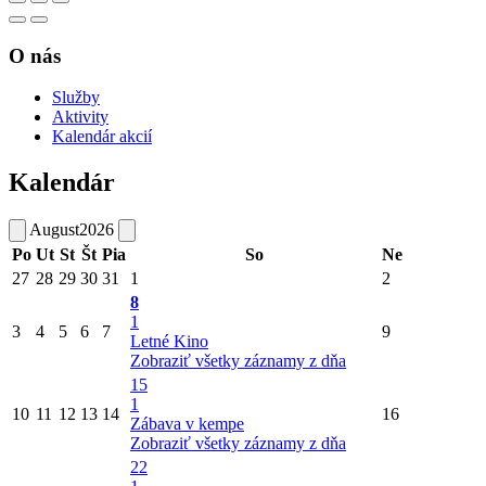
O nás
Služby
Aktivity
Kalendár akcií
Kalendár
August
2026
Po
Ut
St
Št
Pia
So
Ne
27
28
29
30
31
1
2
8
1
3
4
5
6
7
9
Letné Kino
Zobraziť všetky záznamy z dňa
15
1
10
11
12
13
14
16
Zábava v kempe
Zobraziť všetky záznamy z dňa
22